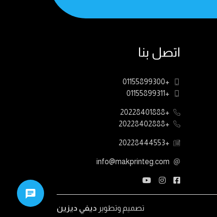
اتصل بنا
+01155899300
+01155899311
+20228401888
+20228402888
+20228444553
info@makprinteg.com
تصميم وتطوير
ديفي ديزين